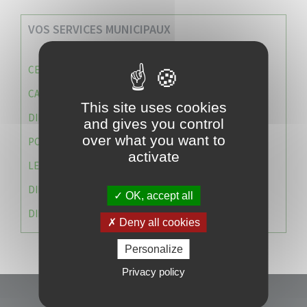
VOS SERVICES MUNICIPAUX
CENTRE COMMUNAL D’ACTION SOCIALE (C.C.A.S)
CAISSE DES ÉCOLES
This site uses cookies
DIRECTION DES SERVICES TECHNIQUES
and gives you control
over what you want to
POLICE MUNICIPALE
activate
LE CABINET DU MAIRE
DIRECTION DES RESSOURCES ET MOYENS
OK, accept all
DIRECTION DU DEVELLOPPEMENT URBAIN DURABL
Deny all cookies
Personalize
Privacy policy