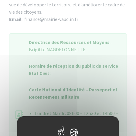
vue de développer le territoire et d’améliorer le cadre de
vie des citoyens.
Email
: finance@mairie-vauclin.fr
Directrice des Ressources et Moyens
:
Brigitte MAGDELONNETTE
Horaire de réception du public du service
Etat Civil
:
Carte National d’Identité – Passeport et
Recensement militaire
Lundi et Mardi : 08h00 – 12h30 et 14h00 –
17h00
Mercredi – Jeudi et Vendredi de : 08h00 –