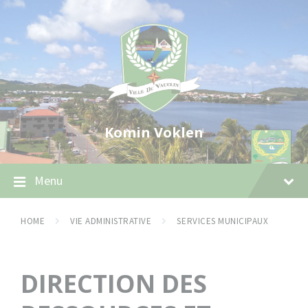
Skip
Skip
Skip
to
to
to
content
main
footer
navigation
Komin Voklen
Menu
HOME
VIE ADMINISTRATIVE
SERVICES MUNICIPAUX
DIRECTION DES