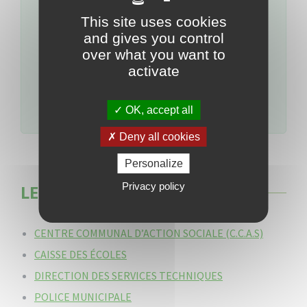
13h00
This site uses cookies
and gives you control
Autres demandes : Naissance – Mariage
over what you want to
activate
Lundi au Vendredi : 08h00 – 13h00
OK, accept all
Téléphone
: 0596 74 40 40
Deny all cookies
Personalize
Privacy policy
LES SERVICES MUNICIPAUX :
CENTRE COMMUNAL D’ACTION SOCIALE (C.C.A.S)
CAISSE DES ÉCOLES
DIRECTION DES SERVICES TECHNIQUES
POLICE MUNICIPALE