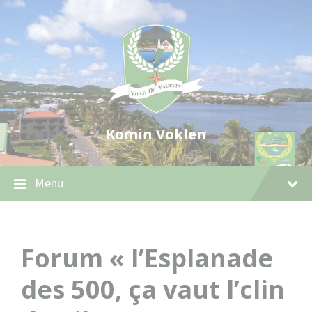
Skip
Skip
Skip
to
to
to
content
main
footer
navigation
Komin Voklen
Menu
Forum « l’Esplanade
des 500, ça vaut l’clin