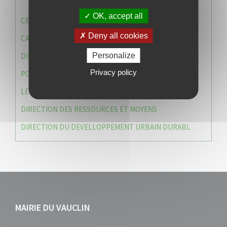
OK, accept all
CENTRE COMMUNAL D’ACTION SOCIALE (C.C.A.S)
Deny all cookies
CAISSE DES ÉCOLES
Personalize
DIRECTION DES SERVICES TECHNIQUES
Privacy policy
POLICE MUNICIPALE
LE CABINET DU MAIRE
DIRECTION DES RESSOURCES ET MOYENS
DIRECTION DU DEVELLOPPEMENT URBAIN DURABL
MAIRIE DU VAUCLIN