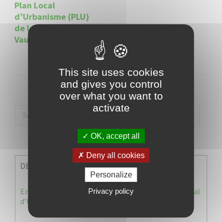
Plan Local
d’Urbanisme (PLU)
de la commune du
Vauclin.
This site uses cookies
and gives you control
over what you want to
activate
OK, accept all
Deny all cookies
DERNIERES INFOS
Personalize
Enquête publique : Dossier Modification du Plan Local
Privacy policy
d’Urbanisme du Vauclin