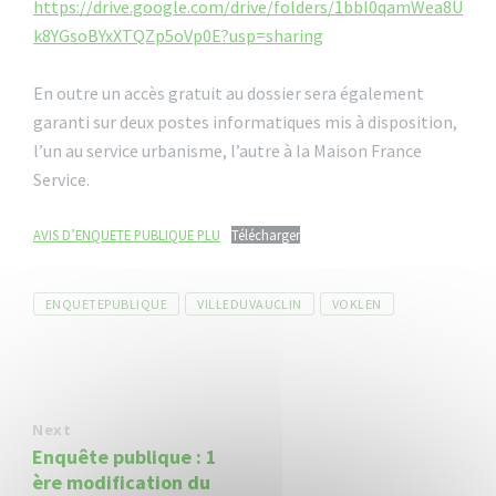
https://drive.google.com/drive/folders/1bbI0qamWea8U
k8YGsoBYxXTQZp5oVp0E?usp=sharing
En outre un accès gratuit au dossier sera également
garanti sur deux postes informatiques mis à disposition,
l’un au service urbanisme, l’autre à la Maison France
Service.
AVIS D’ENQUETE PUBLIQUE PLU
Télécharger
Tags
ENQUETEPUBLIQUE
VILLEDUVAUCLIN
VOKLEN
Next
Enquête publique : 1
ère modification du