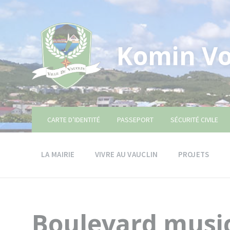
Skip
Skip
Skip
to
to
to
content
main
footer
navigation
Komin Vo
CARTE D’IDENTITÉ
PASSEPORT
SÉCURITÉ CIVILE
LA MAIRIE
VIVRE AU VAUCLIN
PROJETS
Boulevard musi