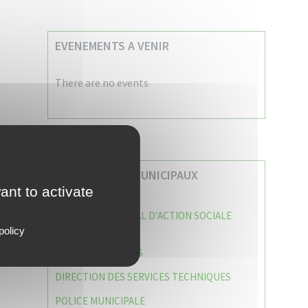
EVENEMENTS A VENIR
There are no events
VOS SERVICES MUNICIPAUX
ant to activate
CENTRE COMMUNAL D’ACTION SOCIALE
(C.C.A.S)
policy
CAISSE DES ÉCOLES
DIRECTION DES SERVICES TECHNIQUES
POLICE MUNICIPALE