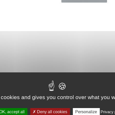
Read
Read
More
More
Boulevard
Direct
musical
Facebook
 cookies and gives you control over what you w
OK, accept all
Deny all cookies
Personalize
Privacy 