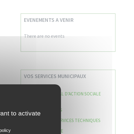
EVENEMENTS A VENIR
There are no events
VOS SERVICES MUNICIPAUX
CENTRE COMMUNAL D’ACTION SOCIALE
(C.C.A.S)
CAISSE DES ÉCOLES
ant to activate
DIRECTION DES SERVICES TECHNIQUES
policy
POLICE MUNICIPALE