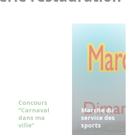
Read
Read
More
More
Concours
“Carnaval
Marche du
dans ma
service des
ville”
sports