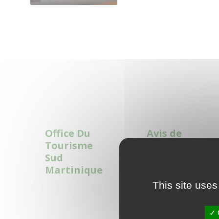
Read
Read
More
More
Office Du
Avis de
Tourisme
coupure
Sud
d’électricit
Martinique
é
This site uses
Read
Read
More
More