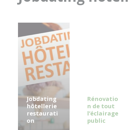
Read
Read
More
More
Jobdating
Rénovatio
hôtellerie
n de tout
restaurati
l’éclairage
on
public