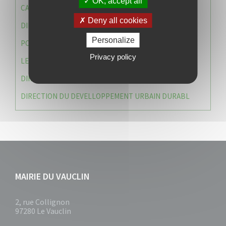
OK, accept all
CAISSE DES ÉCOLES
Deny all cookies
DIRECTION DES SERVICES TECHNIQUES
Personalize
POLICE MUNICIPALE
Privacy policy
LE CABINET DU MAIRE
DIRECTION DES RESSOURCES ET MOYENS
DIRECTION DU DEVELLOPPEMENT URBAIN DURABL
MAIRIE DU VAUCLIN
2, rue Collignon
97280 Le Vauclin