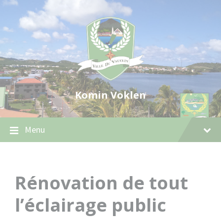
Skip
Skip
Skip
to
to
to
content
main
footer
navigation
Komin Voklen
Menu
Rénovation de tout
l’éclairage public