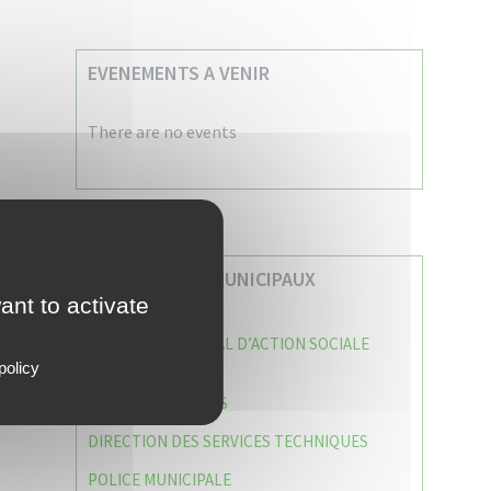
EVENEMENTS A VENIR
There are no events
VOS SERVICES MUNICIPAUX
ant to activate
CENTRE COMMUNAL D’ACTION SOCIALE
(C.C.A.S)
policy
CAISSE DES ÉCOLES
DIRECTION DES SERVICES TECHNIQUES
POLICE MUNICIPALE