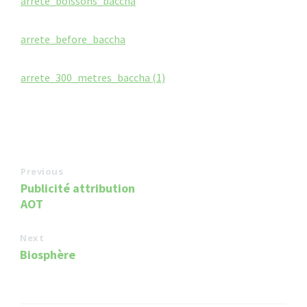
arrete_boissons_baccha
arrete_before_baccha
arrete_300_metres_baccha (1)
Previous
Publicité attribution
AOT
Next
Biosphère