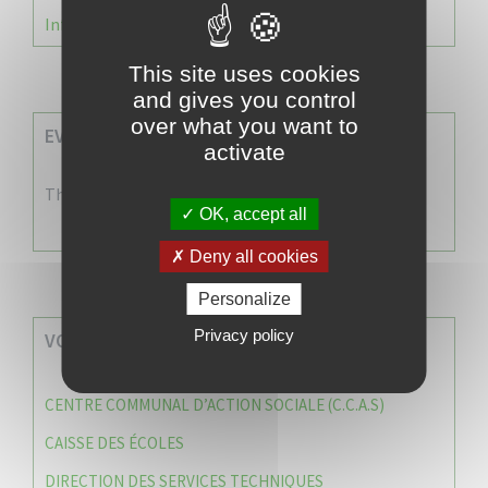
Information Élections – Carte Électorale
This site uses cookies
and gives you control
over what you want to
EVENEMENTS A VENIR
activate
There are no events
OK, accept all
Deny all cookies
Personalize
Privacy policy
VOS SERVICES MUNICIPAUX
CENTRE COMMUNAL D’ACTION SOCIALE (C.C.A.S)
CAISSE DES ÉCOLES
DIRECTION DES SERVICES TECHNIQUES