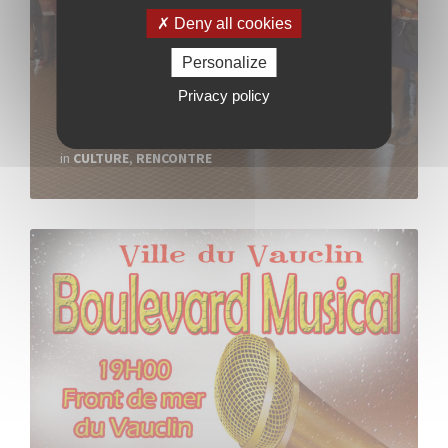
Deny all cookies
Personalize
Réception des Lauréats
Vauclinois
Privacy policy
29 juillet 2020
in
CULTURE
,
RENCONTRE
Read
More