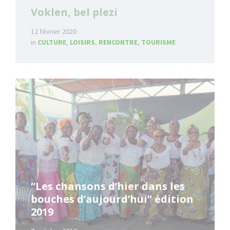
Voklen, bel plezi
12 février 2020
in
CULTURE
,
LOISIRS
,
RENCONTRE
,
TOURISME
Read
More
“Les chansons d’hier dans les
bouches d’aujourd’hui” édition
2019