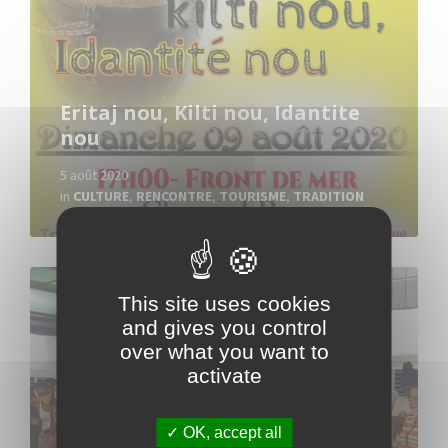
Eritaj nou, Kilti nou, Idantite
nou
5 août 2020
in
CULTURE
,
RENCONTRE
,
TOURISME
,
TRADITION
Read
More
This site uses cookies
and gives you control
over what you want to
activate
OK, accept all