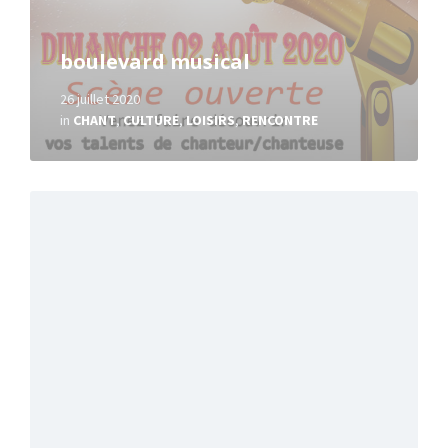
boulevard musical
26 juillet 2020
in
CHANT
,
CULTURE
,
LOISIRS
,
RENCONTRE
Read
More