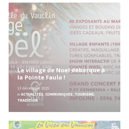
Read
More
Le village de Noel débarque à
la Pointe Faula !
13 décembre 2025
in
ACTUALITÉS
,
COMMUNIQUES
,
TOURISME
,
TRADITION
Read
More