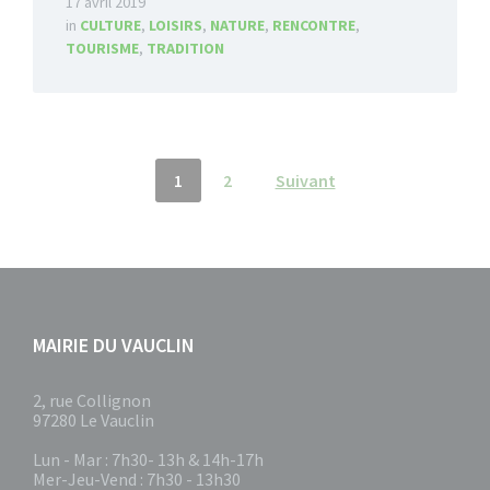
17 avril 2019
in
CULTURE
,
LOISIRS
,
NATURE
,
RENCONTRE
,
TOURISME
,
TRADITION
Pagination
1
2
Suivant
des
publications
MAIRIE DU VAUCLIN
2, rue Collignon
97280 Le Vauclin
Lun - Mar : 7h30- 13h & 14h-17h
Mer-Jeu-Vend : 7h30 - 13h30