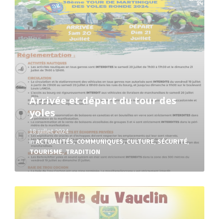
Arrivée et départ du tour des
yoles
18 juillet 2024
in
ACTUALITÉS
,
COMMUNIQUES
,
CULTURE
,
SÉCURITÉ
,
TOURISME
,
TRADITION
Read
More