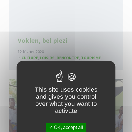
Voklen, bel plezi
12 février 2020
in
CULTURE
,
LOISIRS
,
RENCONTRE
,
TOURISME
Read
More
This site uses cookies
and gives you control
over what you want to
activate
OK, accept all