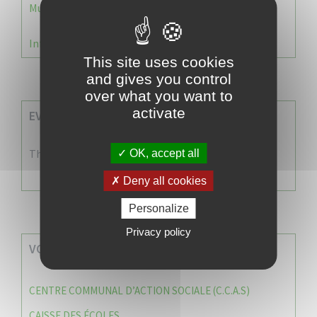
Municipale 2026 : Transfert du Bureau de Vote n°2
Information Élections – Carte Électorale
This site uses cookies
and gives you control
over what you want to
activate
EVENEMENTS A VENIR
There are no events
OK, accept all
Deny all cookies
Personalize
Privacy policy
VOS SERVICES MUNICIPAUX
CENTRE COMMUNAL D’ACTION SOCIALE (C.C.A.S)
CAISSE DES ÉCOLES