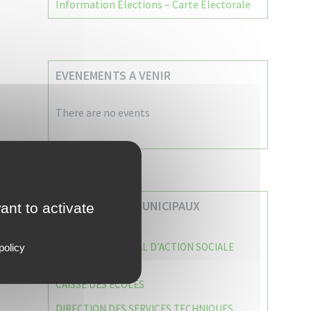
Information Élections – Carte Électorale
EVENEMENTS A VENIR
There are no events
VOS SERVICES MUNICIPAUX
ant to activate
CENTRE COMMUNAL D’ACTION SOCIALE
policy
(C.C.A.S)
CAISSE DES ÉCOLES
DIRECTION DES SERVICES TECHNIQUES