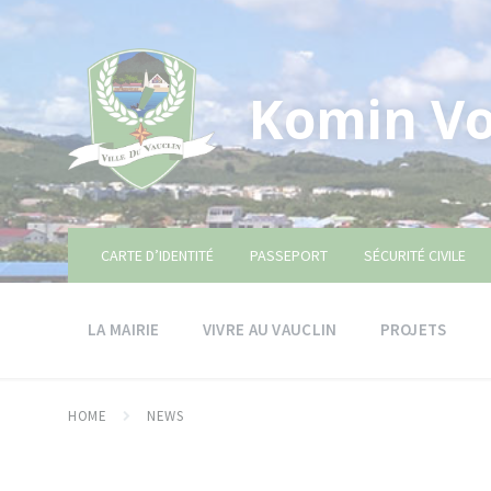
Skip
Skip
Skip
to
to
to
content
main
footer
navigation
Komin Vo
CARTE D’IDENTITÉ
PASSEPORT
SÉCURITÉ CIVILE
LA MAIRIE
VIVRE AU VAUCLIN
PROJETS
HOME
NEWS