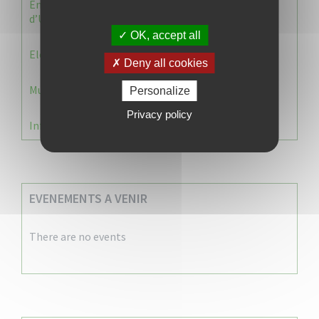
Enquête publique : 1 ère modification du Plan Local
d’Urbanisme (PLU) de la commune du Vauclin.
OK, accept all
Election 2026 : Commission de contrôle
Deny all cookies
Municipale 2026 : Transfert du Bureau de Vote n°2
Personalize
Privacy policy
Information Élections – Carte Électorale
EVENEMENTS A VENIR
There are no events