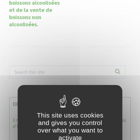
boissons alcoolisées
et de la vente de
boissons non
alcoolisées.
DERNIERES INFOS
This site uses cookies
Enquête publique : Dossier Modification du Plan Local
and gives you control
d’Urbanisme du Vauclin
over what you want to
activate