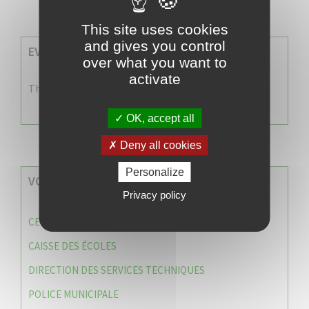
This site uses cookies
and gives you control
EVENEMENTS A VENIR
over what you want to
activate
There are no events
OK, accept all
Deny all cookies
Personalize
VOS SERVICES MUNICIPAUX
Privacy policy
CENTRE COMMUNAL D’ACTION SOCIALE (C.C.A.S)
CAISSE DES ÉCOLES
DIRECTION DES SERVICES TECHNIQUES
POLICE MUNICIPALE