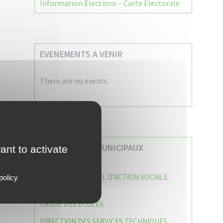
Information Élections – Carte Électorale
EVENEMENTS A VENIR
There are no events
VOS SERVICES MUNICIPAUX
ant to activate
CENTRE COMMUNAL D’ACTION SOCIALE
policy
(C.C.A.S)
CAISSE DES ÉCOLES
DIRECTION DES SERVICES TECHNIQUES