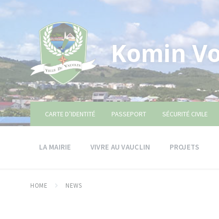
Skip
Skip
Skip
to
to
to
content
main
footer
navigation
Komin Vo
CARTE D’IDENTITÉ
PASSEPORT
SÉCURITÉ CIVILE
LA MAIRIE
VIVRE AU VAUCLIN
PROJETS
HOME
NEWS