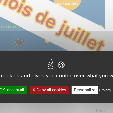
 cookies and gives you control over what you w
era communiquée ultérieurement. La ville vous informe, dans
ses et Environnement sera présente au Vauclin le mercredi 29
OK, accept all
Deny all cookies
Personalize
Privacy 
Next