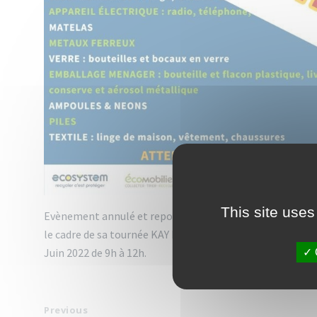
This site uses
Evènement annulé et reporté en Juillet 2022 : La date s
le cadre de sa tournée KAY PWOP, l’association Entrepri
Juin 2022 de 9h à 12h.
Previous