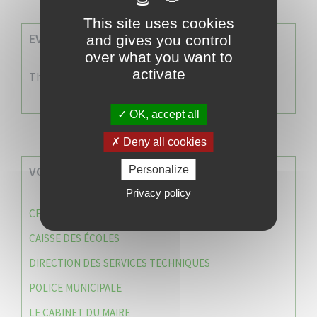
This site uses cookies
EVENEMENTS A VENIR
and gives you control
over what you want to
activate
There are no events
OK, accept all
Deny all cookies
Personalize
VOS SERVICES MUNICIPAUX
Privacy policy
CENTRE COMMUNAL D’ACTION SOCIALE (C.C.A.S)
CAISSE DES ÉCOLES
DIRECTION DES SERVICES TECHNIQUES
POLICE MUNICIPALE
LE CABINET DU MAIRE