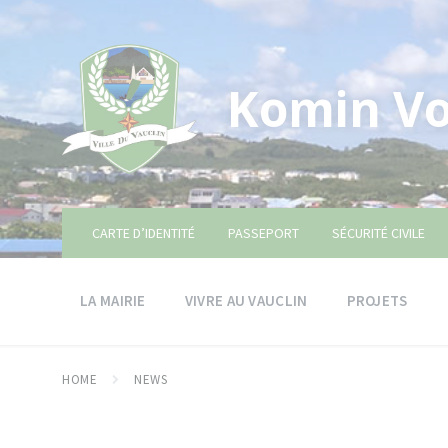
Skip
Skip
Skip
to
to
to
content
main
footer
navigation
Komin Vo
CARTE D’IDENTITÉ
PASSEPORT
SÉCURITÉ CIVILE
LA MAIRIE
VIVRE AU VAUCLIN
PROJETS
HOME
NEWS