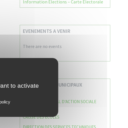
Information Élections – Carte Électorale
EVENEMENTS A VENIR
There are no events
VOS SERVICES MUNICIPAUX
ant to activate
CENTRE COMMUNAL D’ACTION SOCIALE
policy
(C.C.A.S)
CAISSE DES ÉCOLES
DIRECTION DES SERVICES TECHNIQUES