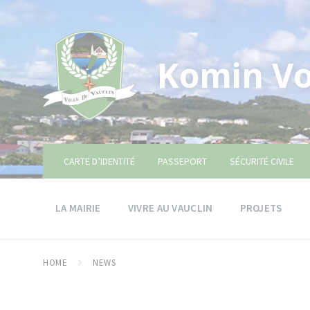
Skip
Skip
Skip
to
to
to
content
main
footer
navigation
Komin Vo
CARTE D’IDENTITÉ
PASSEPORT
SÉCURITÉ CIVILE
LA MAIRIE
VIVRE AU VAUCLIN
PROJETS
HOME
NEWS