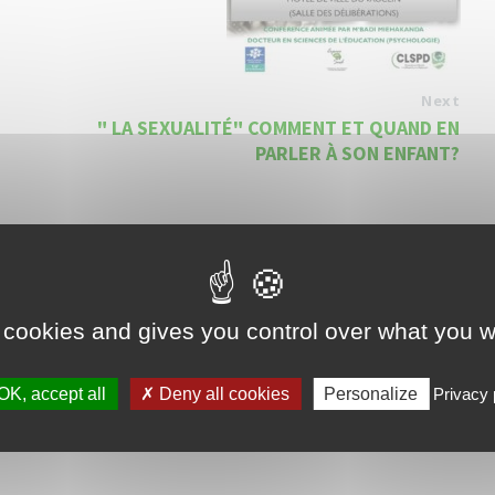
Next
" LA SEXUALITÉ" COMMENT ET QUAND EN
PARLER À SON ENFANT?
 cookies and gives you control over what you w
OK, accept all
Deny all cookies
Personalize
Privacy 