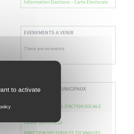
Information Élections – Carte Électorale
EVENEMENTS A VENIR
There are no events
VOS SERVICES MUNICIPAUX
ant to activate
CENTRE COMMUNAL D’ACTION SOCIALE
policy
(C.C.A.S)
CAISSE DES ÉCOLES
DIRECTION DES SERVICES TECHNIQUES