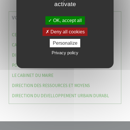
activate
VOS SERVICES MUNICIPAUX
OK, accept all
Deny all cookies
CENTRE COMMUNAL D’ACTION SOCIALE (C.C.A.S)
Personalize
CAISSE DES ÉCOLES
Privacy policy
DIRECTION DES SERVICES TECHNIQUES
POLICE MUNICIPALE
LE CABINET DU MAIRE
DIRECTION DES RESSOURCES ET MOYENS
DIRECTION DU DEVELLOPPEMENT URBAIN DURABL