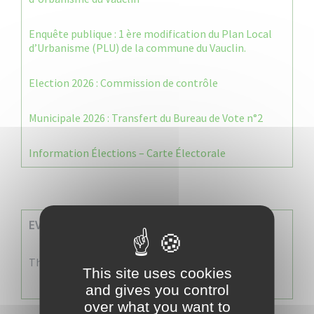
Enquête publique : 1 ère modification du Plan Local
d’Urbanisme (PLU) de la commune du Vauclin.
Election 2026 : Commission de contrôle
Municipale 2026 : Transfert du Bureau de Vote n°2
Information Élections – Carte Électorale
EVENEMENTS A VENIR
There are no events
This site uses cookies
and gives you control
over what you want to