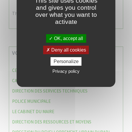
This site uses cookies
and gives you control
There are no events
over what you want to
activate
OK, accept all
Deny all cookies
VOS SERVICES MUNICIPAUX
Personalize
CENTRE COMMUNAL D’ACTION SOCIALE (C.C.A.S)
Privacy policy
CAISSE DES ÉCOLES
DIRECTION DES SERVICES TECHNIQUES
POLICE MUNICIPALE
LE CABINET DU MAIRE
DIRECTION DES RESSOURCES ET MOYENS