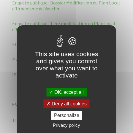
Enquête publique : Dossier Modification du Plan Local
d’Urbanisme du Vauclin
Enquête publique : 1 ère modification du Plan Local
d’Urbanisme (PLU) de la commune du Vauclin.
Election 2026 : Commission de contrôle
This site uses cookies
Municipale 2026 : Transfert du Bureau de Vote n°2
and gives you control
over what you want to
Information Élections – Carte Électorale
activate
OK, accept all
EVENEMENTS A VENIR
Deny all cookies
Personalize
There are no events
Privacy policy