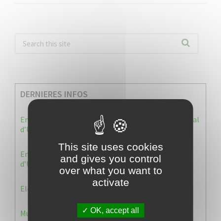
DERNIERES INFOS
Enquête publique : Dossier Modification du Plan Local
d’Urbanisme du Vauclin
This site uses cookies
Enquête publique : 1 ère modification du Plan Local
and gives you control
d’Urbanisme (PLU) de la commune du Vauclin.
over what you want to
activate
Election 2026 : Commission de contrôle
OK, accept all
Municipale 2026 : Transfert du Bureau de Vote n°2