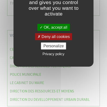
and gives you control
There are no events
over what you want to
activate
OK, accept all
VOS SERVICES MUNICIPAUX
Deny all cookies
Personalize
CENTRE COMMUNAL D’ACTION SOCIALE (C.C.A.S)
Privacy policy
CAISSE DES ÉCOLES
DIRECTION DES SERVICES TECHNIQUES
POLICE MUNICIPALE
LE CABINET DU MAIRE
DIRECTION DES RESSOURCES ET MOYENS
DIRECTION DU DEVELLOPPEMENT URBAIN DURABL