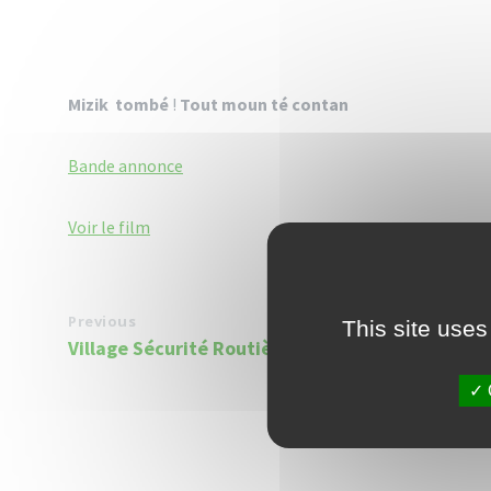
Mizik tombé
!
Tout moun té contan
Bande annonce
Voir le film
Previous
This site uses
Village Sécurité Routière