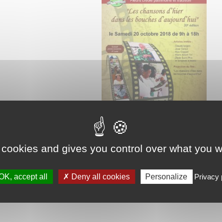
Next
 cookies and gives you control over what you w
Le Vauclin connecté au monde
OK, accept all
Deny all cookies
Personalize
Privacy 