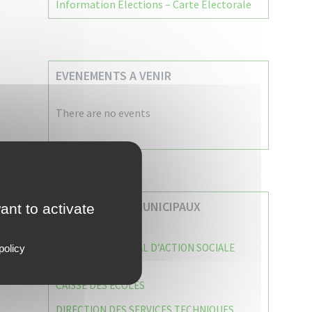
Information Élections – Carte Électorale
EVENEMENTS A VENIR
There are no events
VOS SERVICES MUNICIPAUX
ant to activate
CENTRE COMMUNAL D’ACTION SOCIALE
policy
(C.C.A.S)
CAISSE DES ÉCOLES
DIRECTION DES SERVICES TECHNIQUES