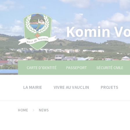
Skip
Skip
Skip
to
to
to
content
main
footer
navigation
Komin Vo
CARTE D’IDENTITÉ
PASSEPORT
SÉCURITÉ CIVILE
LA MAIRIE
VIVRE AU VAUCLIN
PROJETS
HOME
NEWS