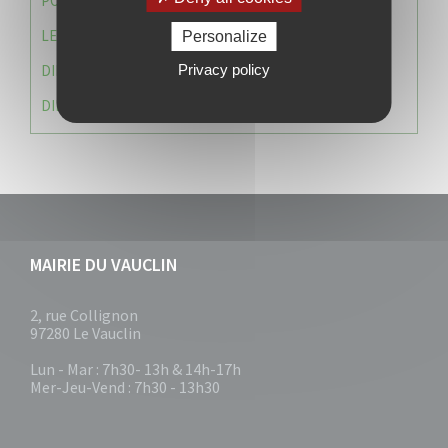
POLICE MUNICIPALE
LE CABINET DU MAIRE
Personalize
DIRECTION DES RESSOURCES ET MOYENS
Privacy policy
DIRECTION DU DEVELLOPPEMENT URBAIN DURABL
MAIRIE DU VAUCLIN
2, rue Collignon
97280 Le Vauclin
Lun - Mar : 7h30- 13h & 14h-17h
Mer-Jeu-Vend : 7h30 - 13h30