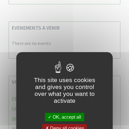
EVENEMENTS A VENIR
There are no events
This site uses cookies
VOS SERVICES MUNICIPAUX
and gives you control
over what you want to
CENTRE COMMUNAL D’ACTION SOCIALE (C.C.A.S)
activate
CAISSE DES ÉCOLES
OK, accept all
DIRECTION DES SERVICES TECHNIQUES
Deny all cookies