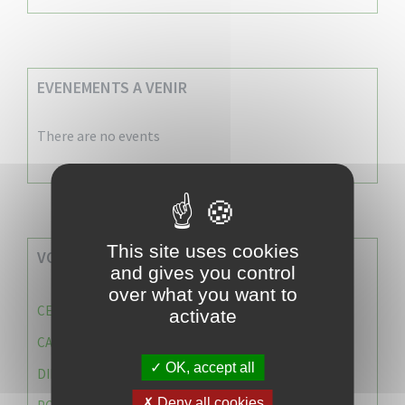
EVENEMENTS A VENIR
There are no events
This site uses cookies
VOS SERVICES MUNICIPAUX
and gives you control
over what you want to
CENTRE COMMUNAL D’ACTION SOCIALE (C.C.A.S)
activate
CAISSE DES ÉCOLES
OK, accept all
DIRECTION DES SERVICES TECHNIQUES
Deny all cookies