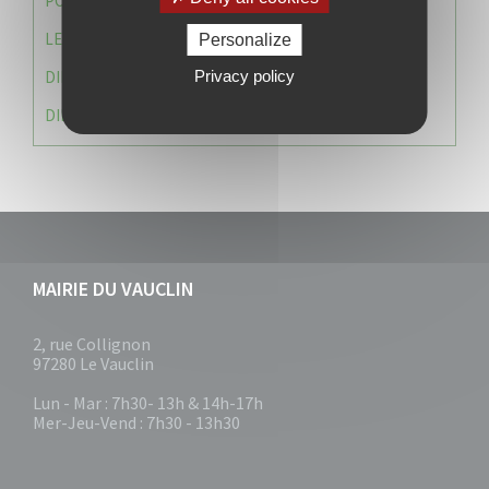
POLICE MUNICIPALE
LE CABINET DU MAIRE
Personalize
DIRECTION DES RESSOURCES ET MOYENS
Privacy policy
DIRECTION DU DEVELLOPPEMENT URBAIN DURABL
MAIRIE DU VAUCLIN
2, rue Collignon
97280 Le Vauclin
Lun - Mar : 7h30- 13h & 14h-17h
Mer-Jeu-Vend : 7h30 - 13h30