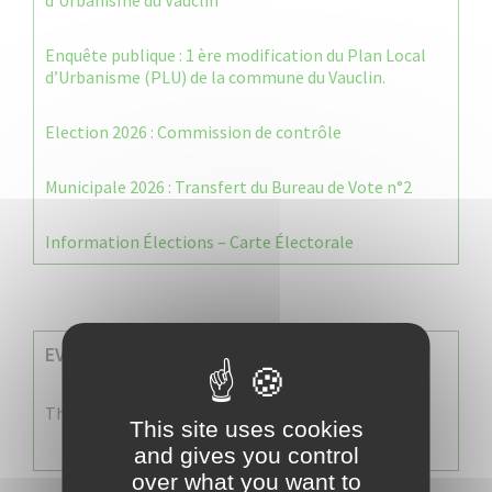
d’Urbanisme du Vauclin
Enquête publique : 1 ère modification du Plan Local
d’Urbanisme (PLU) de la commune du Vauclin.
Election 2026 : Commission de contrôle
Municipale 2026 : Transfert du Bureau de Vote n°2
Information Élections – Carte Électorale
EVENEMENTS A VENIR
There are no events
This site uses cookies
and gives you control
over what you want to