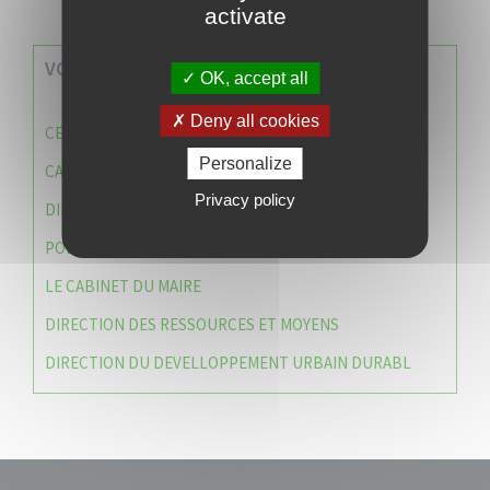
activate
VOS SERVICES MUNICIPAUX
OK, accept all
Deny all cookies
CENTRE COMMUNAL D’ACTION SOCIALE (C.C.A.S)
Personalize
CAISSE DES ÉCOLES
Privacy policy
DIRECTION DES SERVICES TECHNIQUES
POLICE MUNICIPALE
LE CABINET DU MAIRE
DIRECTION DES RESSOURCES ET MOYENS
DIRECTION DU DEVELLOPPEMENT URBAIN DURABL