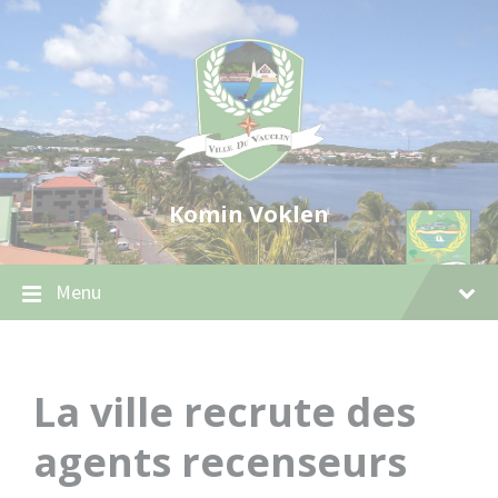
Skip
Skip
Skip
to
to
to
content
main
footer
navigation
Komin Voklen
Menu
La ville recrute des
agents recenseurs