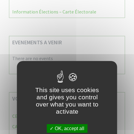
Information Élections – Carte Électorale
EVENEMENTS A VENIR
There are no events
This site uses cookies
and gives you control
VOS SERVICES MUNICIPAUX
over what you want to
activate
CENTRE COMMUNAL D’ACTION SOCIALE (C.C.A.S)
CAISSE DES ÉCOLES
OK, accept all