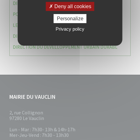
DIRECTION DES SERVICES TECHNIQUES
Deny all cookies
POLICE MUNICIPALE
Personalize
LE CABINET DU MAIRE
Privacy policy
DIRECTION DES RESSOURCES ET MOYENS
DIRECTION DU DEVELLOPPEMENT URBAIN DURABL
MAIRIE DU VAUCLIN
2, rue Collignon
97280 Le Vauclin
Lun - Mar : 7h30- 13h & 14h-17h
Mer-Jeu-Vend : 7h30 - 13h30