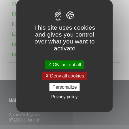
CAISSE DES ÉCOLES
DIRECTION DES SERVICES TECHNIQUES
POLICE MUNICIPALE
This site uses cookies
and gives you control
LE CABINET DU MAIRE
over what you want to
DIRECTION DES RESSOURCES ET MOYENS
activate
DIRECTION DU DEVELLOPPEMENT URBAIN DURABL
OK, accept all
Deny all cookies
Personalize
Privacy policy
MAIRIE DU VAUCLIN
2, rue Collignon
97280 Le Vauclin