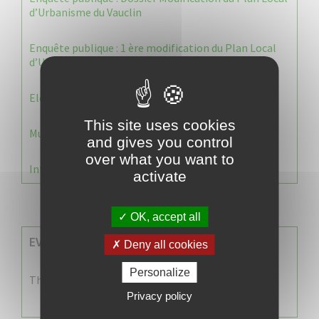
d’Urbanisme du Vauclin
Enquête publique : 1 ère modification du Plan Local
d’Urbanisme (PLU) de la commune du Vauclin.
Election 2026 : Commission de contrôle
This site uses cookies
Municipale 2026 : Transfert du Bureau de Vote n°2
and gives you control
over what you want to
Information Élections – Carte Électorale
activate
OK, accept all
EVENEMENTS A VENIR
Deny all cookies
Personalize
There are no events
Privacy policy