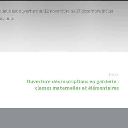
blique est ouverture du 12 novembre au 17 décembre inclus
acabou.
Next
Ouverture des inscriptions en garderie :
classes maternelles et élémentaires