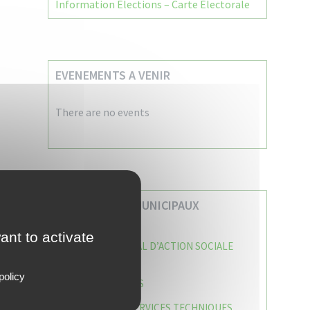
Information Élections – Carte Électorale
EVENEMENTS A VENIR
There are no events
VOS SERVICES MUNICIPAUX
ant to activate
CENTRE COMMUNAL D’ACTION SOCIALE
(C.C.A.S)
policy
CAISSE DES ÉCOLES
DIRECTION DES SERVICES TECHNIQUES