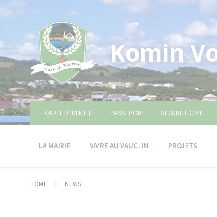
Skip
Skip
Skip
to
to
to
content
main
footer
navigation
Komin Vo
CARTE D’IDENTITÉ
PASSEPORT
SÉCURITÉ CIVILE
LA MAIRIE
VIVRE AU VAUCLIN
PROJETS
HOME
NEWS