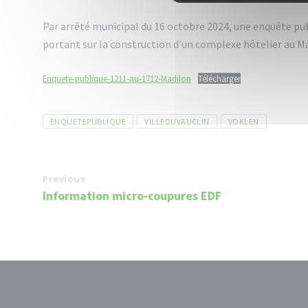
Par arrêté municipal du 16 octobre 2024, une enquête pu
portant sur la construction d’un complexe hôtelier au M
Enquete-publique-1211-au-1712-Madilon
Télécharger
Tags
ENQUETEPUBLIQUE
VILLEDUVAUCLIN
VOKLEN
Previous
Information micro-coupures EDF