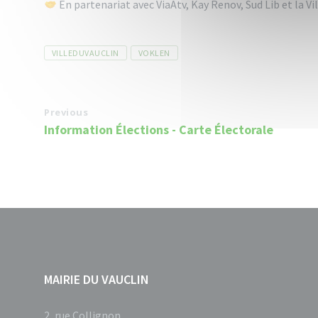
En partenariat avec ViaAtv, Kay Renov, Sud Lib et la Vil
Tags
VILLEDUVAUCLIN
VOKLEN
Previous
Information Élections - Carte Électorale
MAIRIE DU VAUCLIN
2, rue Collignon