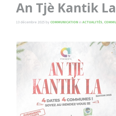
An Tjè Kantik La
13 décembre 2025
by
COMMUNICATION
in
ACTUALITÉS
,
COMMU