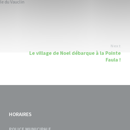
le du Vauclin
Next
Le village de Noel débarque à la Pointe
Faula !
HORAIRES
POLICE MUNICIPALE