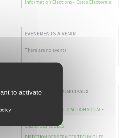
Information Élections – Carte Électorale
EVENEMENTS A VENIR
There are no events
VOS SERVICES MUNICIPAUX
ant to activate
CENTRE COMMUNAL D’ACTION SOCIALE
policy
(C.C.A.S)
CAISSE DES ÉCOLES
DIRECTION DES SERVICES TECHNIQUES