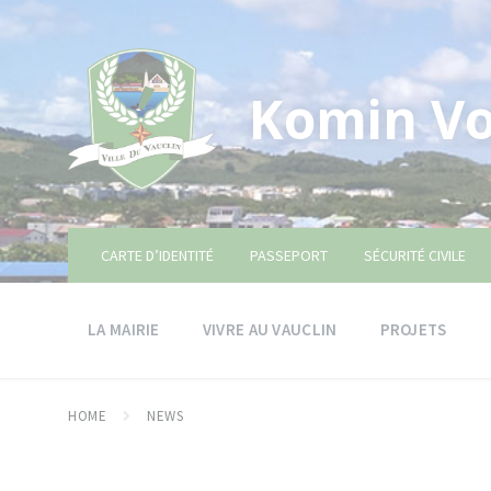
Skip
Skip
Skip
to
to
to
content
main
footer
navigation
Komin Vo
CARTE D’IDENTITÉ
PASSEPORT
SÉCURITÉ CIVILE
LA MAIRIE
VIVRE AU VAUCLIN
PROJETS
HOME
NEWS