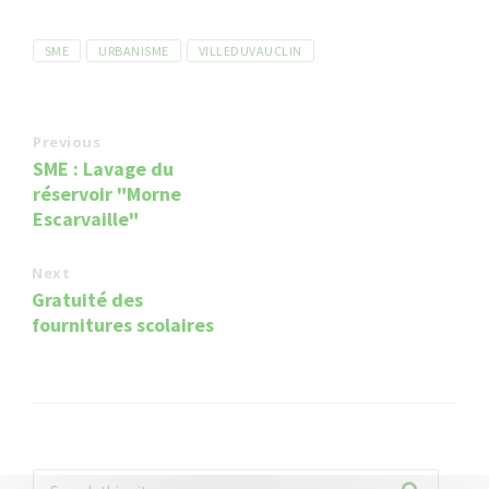
Tags
SME
URBANISME
VILLEDUVAUCLIN
Previous
SME : Lavage du
réservoir "Morne
Escarvaille"
Next
Gratuité des
fournitures scolaires