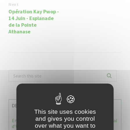
Next
Opération Kay Pwop -
14 Juin - Esplanade
de la Pointe
Athanase
DERNIERES INFOS
This site uses cookies
and gives you control
Enquête publique : Dossier Modification du Plan Local
over what you want to
d’Urbanisme du Vauclin