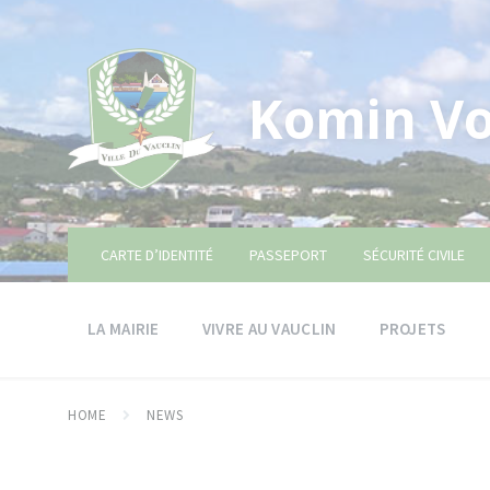
Skip
Skip
Skip
to
to
to
content
main
footer
navigation
Komin Vo
CARTE D’IDENTITÉ
PASSEPORT
SÉCURITÉ CIVILE
LA MAIRIE
VIVRE AU VAUCLIN
PROJETS
HOME
NEWS