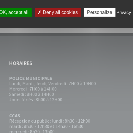
I
OK, accept all
Deny all cookies
Personalize
Privacy 
HORAIRES
POLICE MUNICIPALE
Lundi, Mardi, Jeudi, Vendredi : 7H00 à 19H00
Mercredi : 7H00 à 14H00
Samedi : 8H00 à 14H00
Jours fériés : 8h00 à 12H00
CCAS
Réception du public : lundi : 8h30 - 12h30
mardi : 8h30 - 12h30 et 14h30 - 16h30
mercredi : 8h30- 13h00