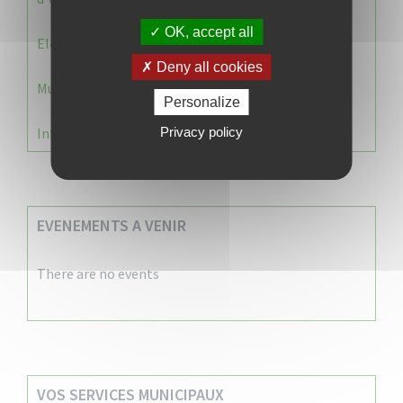
OK, accept all
Election 2026 : Commission de contrôle
Deny all cookies
Municipale 2026 : Transfert du Bureau de Vote n°2
Personalize
Information Élections – Carte Électorale
Privacy policy
EVENEMENTS A VENIR
There are no events
VOS SERVICES MUNICIPAUX