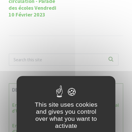
circulation - Parade
des écoles Vendredi
10 Février 2023
DERNIERES INFOS
This site uses cookies
Enquête publique : Dossier Modification du Plan Local
d’Urbanisme du Vauclin
and gives you control
over what you want to
activate
Enquête publique : 1 ère modification du Plan Local
d’Urbanisme (PLU) de la commune du Vauclin.