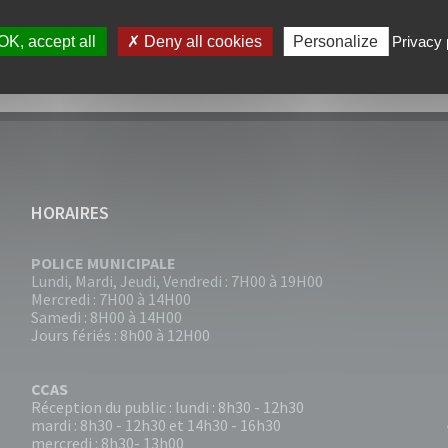
VAL
OK, accept all
Deny all cookies
Personalize
Privacy 
HORAIRES
POLICE MUNICIPALE
Lundi, Mardi, Jeudi, Vendredi : 7H00 à 19H00
Mercredi : 7H00 à 14H00
Samedi : 8H00 à 14H00
Jours fériés : 8h00 à 12H00
CCAS
Réception du public : lundi : 8h30 - 12h30
mardi : 8h30 - 12h30 et 14h30 - 16h30
mercredi : 8h30- 13h00