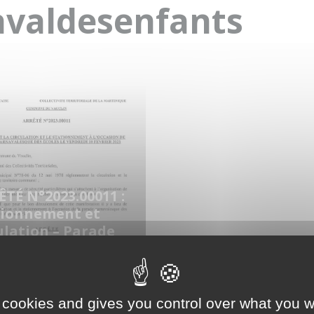
avaldesenfants
TÉ N°2023.00011 :
tionnement et
ulation – Parade
écoles Vendredi
évrier 2023
er 2023
 cookies and gives you control over what you w
UALITÉS
,
ARRÊTÉS
,