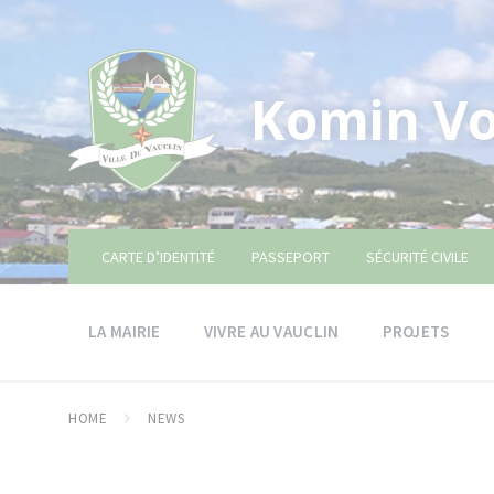
Skip
Skip
Skip
to
to
to
content
main
footer
navigation
Komin Vo
CARTE D’IDENTITÉ
PASSEPORT
SÉCURITÉ CIVILE
LA MAIRIE
VIVRE AU VAUCLIN
PROJETS
HOME
NEWS