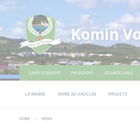
Skip
Skip
Skip
to
to
to
content
main
footer
navigation
Komin Vo
CARTE D’IDENTITÉ
PASSEPORT
SÉCURITÉ CIVILE
LA MAIRIE
VIVRE AU VAUCLIN
PROJETS
HOME
NEWS