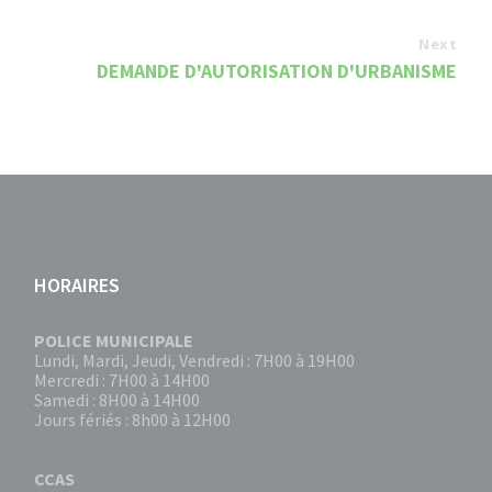
Next
DEMANDE D'AUTORISATION D'URBANISME
HORAIRES
POLICE MUNICIPALE
Lundi, Mardi, Jeudi, Vendredi : 7H00 à 19H00
Mercredi : 7H00 à 14H00
Samedi : 8H00 à 14H00
Jours fériés : 8h00 à 12H00
CCAS