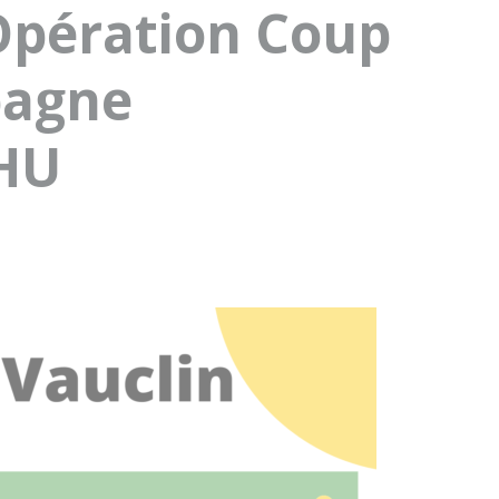
pération Coup
pagne
HU