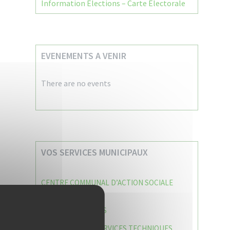
Information Élections – Carte Électorale
EVENEMENTS A VENIR
There are no events
VOS SERVICES MUNICIPAUX
CENTRE COMMUNAL D’ACTION SOCIALE
(C.C.A.S)
CAISSE DES ÉCOLES
DIRECTION DES SERVICES TECHNIQUES