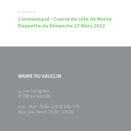
Previous
Communiqué : Course de côte de Morne
Raquette du Dimanche 27 Mars 2022
MAIRIE DU VAUCLIN
2, rue Collignon
97280 Le Vauclin
Lun - Mar : 7h30- 13h & 14h-17h
Mer-Jeu-Vend : 7h30 - 13h30