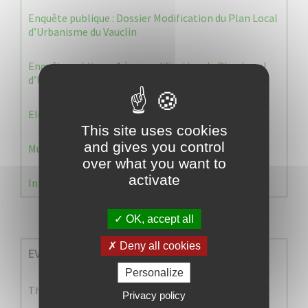
Enquête publique : Dossier Modification du Plan Local
d’Urbanisme du Vauclin
Enquête publique : 1 ère modification du Plan Local
d’Urbanisme (PLU) de la commune du Vauclin.
Election 2026 : Commission de contrôle
This site uses cookies
and gives you control
Municipale 2026 : Transfert du Bureau de Vote n°2
over what you want to
activate
Information Élections – Carte Électorale
OK, accept all
Deny all cookies
EVENEMENTS A VENIR
Personalize
There are no events
Privacy policy