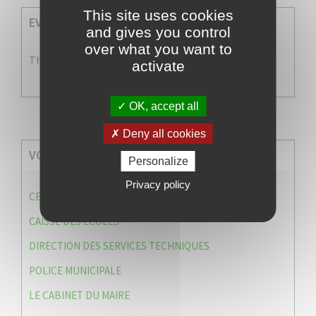
This site uses cookies
EVENEMENTS A VENIR
and gives you control
over what you want to
There are no events
activate
OK, accept all
Deny all cookies
VOS SERVICES MUNICIPAUX
Personalize
Privacy policy
CENTRE COMMUNAL D’ACTION SOCIALE (C.C.A.S)
CAISSE DES ÉCOLES
DIRECTION DES SERVICES TECHNIQUES
POLICE MUNICIPALE
LE CABINET DU MAIRE