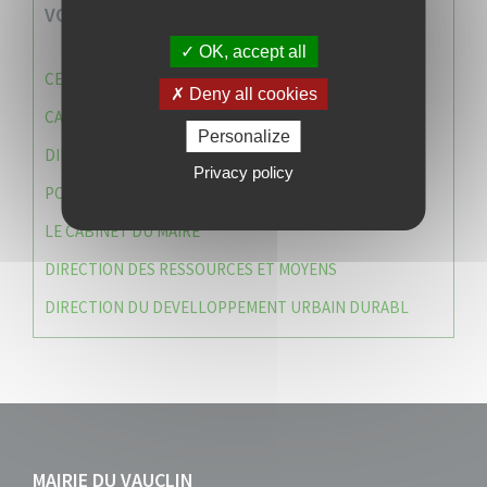
VOS SERVICES MUNICIPAUX
OK, accept all
CENTRE COMMUNAL D’ACTION SOCIALE (C.C.A.S)
Deny all cookies
CAISSE DES ÉCOLES
Personalize
DIRECTION DES SERVICES TECHNIQUES
Privacy policy
POLICE MUNICIPALE
LE CABINET DU MAIRE
DIRECTION DES RESSOURCES ET MOYENS
DIRECTION DU DEVELLOPPEMENT URBAIN DURABL
MAIRIE DU VAUCLIN