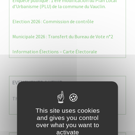
Enquête publique : 1 ère modification du Plan Local
d’Urbanisme (PLU) de la commune du Vauclin.
Election 2026 : Commission de contrôle
Municipale 2026 : Transfert du Bureau de Vote n°2
Information Élections – Carte Électorale
EVENEMENTS A VENIR
There are no events
This site uses cookies
and gives you control
over what you want to
activate