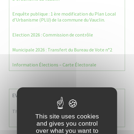
Enquête publique : 1 ère modification du Plan Local
d’Urbanisme (PLU) de la commune du Vauclin.
Election 2026 : Commission de contrôle
Municipale 2026 : Transfert du Bureau de Vote n°2
Information Élections – Carte Électorale
EVENEMENTS A VENIR
There are no events
This site uses cookies
and gives you control
over what you want to