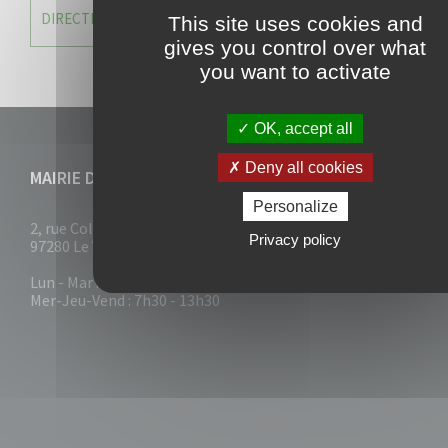
DIRECTION DU DEVELLOPPEMENT URBAIN DURABL
This site uses cookies and
gives you control over what
you want to activate
OK, accept all
Deny all cookies
MAIRIE DU VAUCLIN
Personalize
2, rue Collignon
Privacy policy
97280 Le Vauclin
Lun - Mar : 7h30- 13h & 14h-17h
Mer-Jeu-Vend : 7h30 - 13h30