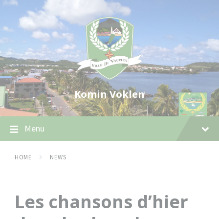
Skip
Skip
Skip
to
to
to
content
main
footer
navigation
Komin Voklen
Menu
HOME
NEWS
Les chansons d’hier