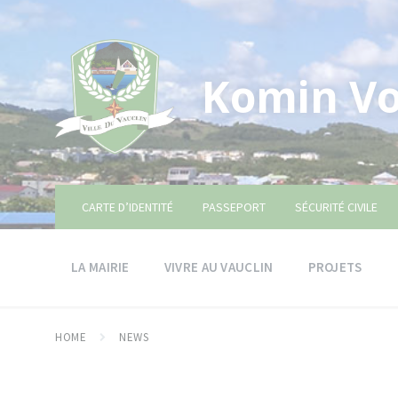
Skip
Skip
Skip
to
to
to
content
main
footer
navigation
Komin Vo
CARTE D’IDENTITÉ
PASSEPORT
SÉCURITÉ CIVILE
LA MAIRIE
VIVRE AU VAUCLIN
PROJETS
HOME
NEWS