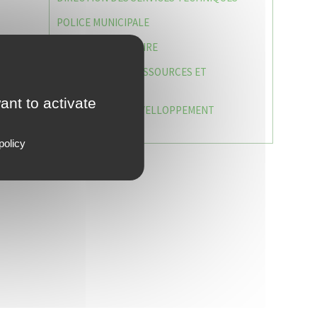
POLICE MUNICIPALE
LE CABINET DU MAIRE
DIRECTION DES RESSOURCES ET
MOYENS
ant to activate
DIRECTION DU DEVELLOPPEMENT
URBAIN DURABL
policy