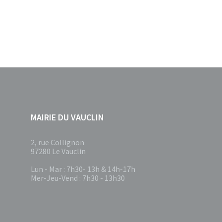
Pagination
des
publications
MAIRIE DU VAUCLIN
2, rue Collignon
97280 Le Vauclin
Lun - Mar : 7h30- 13h & 14h-17h
Mer-Jeu-Vend : 7h30 - 13h30