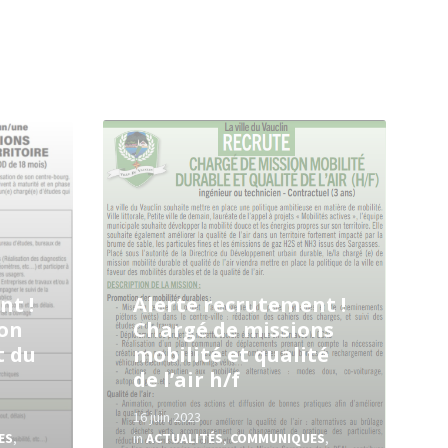
Read
More
nt !
Alerte recrutement !
ion
Chargé de missions
 du
mobilité et qualité
de l’air h/f
16 juin 2023
ES
,
in
ACTUALITÉS
,
COMMUNIQUES
,