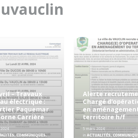
duvauclin
Read
More
vril – Travaux
Alerte recruteme
au électrique :
Chargé d’opérat
rtier Paquemar
en aménagement
Morne Carrière
territoire h/f
l 2024
5 mars 2024
UALITÉS
,
COMMUNIQUES
,
in
ACTUALITÉS
,
COMMUNIQU