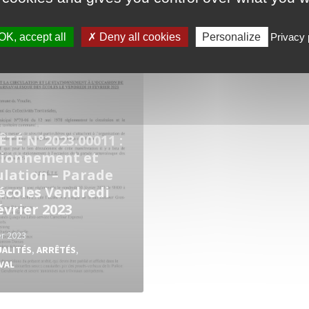
OK, accept all
Deny all cookies
Personalize
Privacy 
TÉ N°2023.00011 :
tionnement et
ulation – Parade
écoles Vendredi
évrier 2023
er 2023
UALITÉS
,
ARRÊTÉS
,
VAL