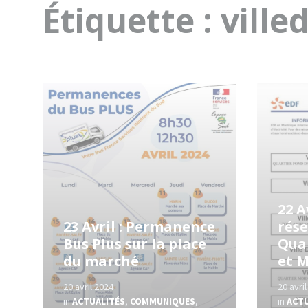
Étiquette :
ville
Read
Read
More
More
22 A
23 Avril : Permanence
rése
Bus Plus sur la place
Qua
du marché
et 
20 avril 2024
20 avri
in
ACTUALITÉS
,
COMMUNIQUES
,
in
ACT