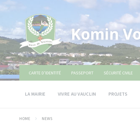
Skip
Skip
Skip
to
to
to
content
main
footer
navigation
Komin Vo
CARTE D’IDENTITÉ
PASSEPORT
SÉCURITÉ CIVILE
LA MAIRIE
VIVRE AU VAUCLIN
PROJETS
HOME
NEWS