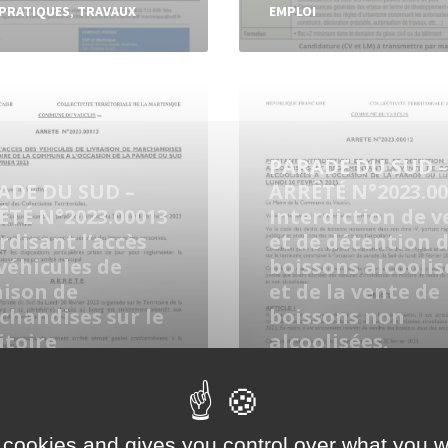
 PRATIQUES
,
TRAVAUX
EMPLOI
Read
More
PARADE DU SUD –
ADE DU SUD –
ARRÊTÉ N°2023.00
ÊTÉ N°2023.00013
Interdiction de v
rdisant l’accès
et de détention 
véhicules de
boissons alcoolis
aison de
et de la vente de
chandises sur le
boissons non
itoire
alcoolisées.
er 2023
9 février 2023
UALITÉS
,
ARRÊTÉS
,
in
ACTUALITÉS
,
ARRÊTÉS
,
VAL
CARNAVAL
 cookies and gives you control over what you w