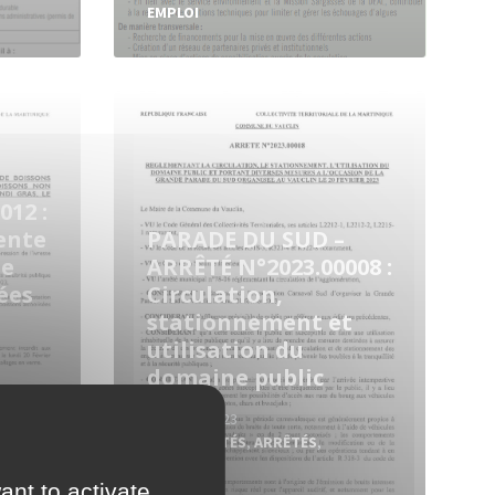
EMPLOI
Read
More
012 :
ente
PARADE DU SUD –
de
ARRÊTÉ N°2023.00008 :
ées
Circulation,
stationnement et
utilisation du
domaine public
9 février 2023
in
ACTUALITÉS
,
ARRÊTÉS
,
CARNAVAL
ant to activate