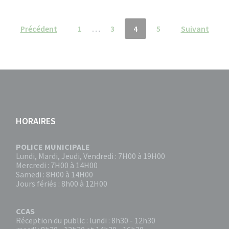
Précédent
1
…
3
4
5
Suivant
HORAIRES
POLICE MUNICIPALE
Lundi, Mardi, Jeudi, Vendredi : 7H00 à 19H00
Mercredi : 7H00 à 14H00
Samedi : 8H00 à 14H00
Jours fériés : 8h00 à 12H00
CCAS
Réception du public : lundi : 8h30 - 12h30