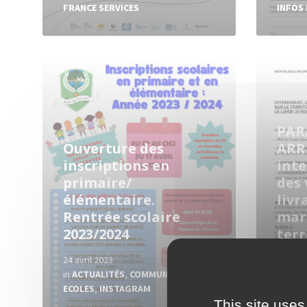
FRANCE SERVICES
INFOS
Read
Read
More
More
PAR
Ouverture des
ARR
inscriptions en
inte
primaire/
des 
élémentaire.
livr
Rentrée scolaire
mar
2023/2024
terr
24 avril 2023
9 févri
in
ACTUALITÉS
,
COMMUNIQUES
,
in
ACT
ECOLES
,
INSTAGRAM
CARNA
This site uses