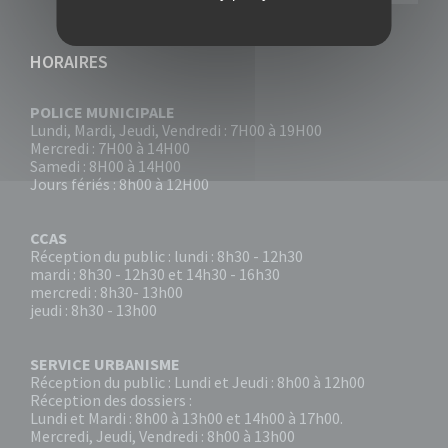
HORAIRES
POLICE MUNICIPALE
Lundi, Mardi, Jeudi, Vendredi : 7H00 à 19H00
Mercredi : 7H00 à 14H00
Samedi : 8H00 à 14H00
Jours fériés : 8h00 à 12H00
CCAS
Réception du public : lundi : 8h30 - 12h30
mardi : 8h30 - 12h30 et 14h30 - 16h30
mercredi : 8h30- 13h00
jeudi : 8h30 - 13h00
SERVICE URBANISME
Réception du public : Lundi et Jeudi : 8h00 à 12h00
Réception des dossiers :
Lundi et Mardi : 8h00 à 13h00 et 14h00 à 17h00.
Mercredi, Jeudi, Vendredi : 8h00 à 13h00