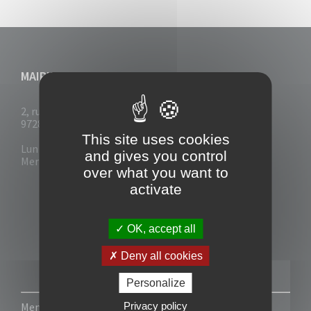
MAIRIE DU VAUCLIN
2, rue Collignon
97280 Le Vauclin
This site uses cookies
Lun - Mar : 7h30- 13h & 14h-17h
and gives you control
Mer-Jeu-Vend : 7h30 - 13h30
over what you want to
activate
OK, accept all
Deny all cookies
Personalize
Privacy policy
Mentions légales
-
Politique de confidentialité