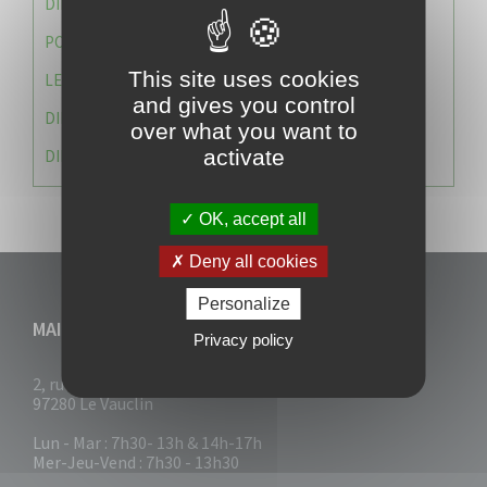
DIRECTION DES SERVICES TECHNIQUES
POLICE MUNICIPALE
This site uses cookies
LE CABINET DU MAIRE
and gives you control
DIRECTION DES RESSOURCES ET MOYENS
over what you want to
activate
DIRECTION DU DEVELLOPPEMENT URBAIN DURABL
OK, accept all
Deny all cookies
Personalize
MAIRIE DU VAUCLIN
Privacy policy
2, rue Collignon
97280 Le Vauclin
Lun - Mar : 7h30- 13h & 14h-17h
Mer-Jeu-Vend : 7h30 - 13h30