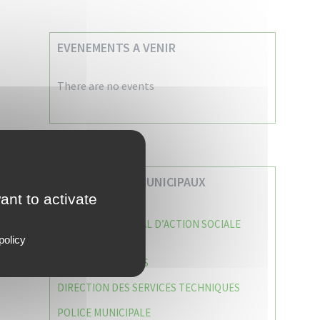
EVENEMENTS A VENIR
There are no events
VOS SERVICES MUNICIPAUX
ant to activate
CENTRE COMMUNAL D’ACTION SOCIALE
(C.C.A.S)
policy
CAISSE DES ÉCOLES
DIRECTION DES SERVICES TECHNIQUES
POLICE MUNICIPALE