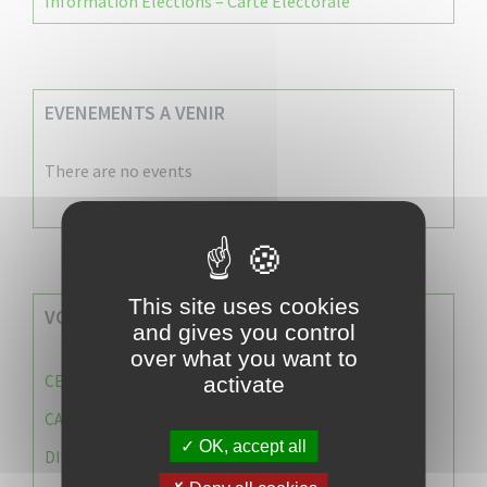
Information Élections – Carte Électorale
EVENEMENTS A VENIR
There are no events
This site uses cookies
VOS SERVICES MUNICIPAUX
and gives you control
over what you want to
CENTRE COMMUNAL D’ACTION SOCIALE (C.C.A.S)
activate
CAISSE DES ÉCOLES
OK, accept all
DIRECTION DES SERVICES TECHNIQUES